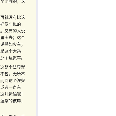
一个比喻的，这
，再就没有比这
个好像车似的，
物。又有的人说
空里头去；这个
人说譬如火车；
但是这个大乘，
的那个运货车。
。这整个法界就
所不包，无所不
，而到这个涅槃
，或者一点东
来这儿运输呢！
到涅槃的彼岸，