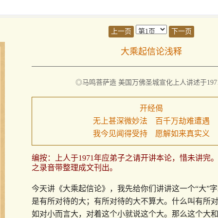
上一页
下一页
大乘起信论浅释
◎马鸣菩萨造 美国万佛圣城宣化上人讲述于197
开经偈
无上甚深微妙法 百千万劫难遭遇
我今见闻得受持 愿解如来真实义
编按：上人于1971年应弟子之请开讲本论，惜未讲完
之录音带整理成文刊出。
今天讲《大乘起信论》，我先给你们讲讲这一个“大”字
是有所对待的大；有所对待的大不算大。什么叫有所
如对小而言大，对着这个小就说这个大。那么这个大