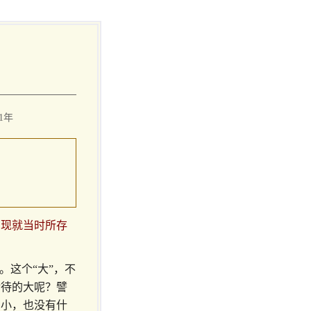
1年
。现就当时所存
。这个“大”，不
对待的大呢？譬
和小，也没有什