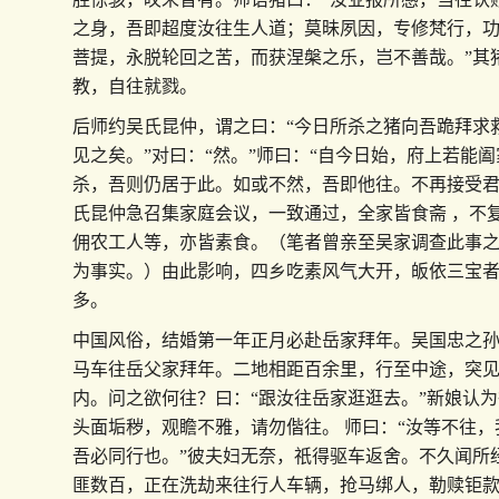
之身，吾即超度汝往生人道；莫昧夙因，专修梵行，
菩提，永脱轮回之苦，而获涅槃之乐，岂不善哉。”其
教，自往就戮。
后师约吴氏昆仲，谓之曰：“今日所杀之猪向吾跪拜求
见之矣。”对曰：“然。”师曰：“自今日始，府上若能
杀，吾则仍居于此。如或不然，吾即他往。不再接受君
氏昆仲急召集家庭会议，一致通过，全家皆食斋 ，不
佣农工人等，亦皆素食。（笔者曾亲至吴家调查此事
为事实。）由此影响，四乡吃素风气大开，皈依三宝
多。
中国风俗，结婚第一年正月必赴岳家拜年。吴国忠之
马车往岳父家拜年。二地相距百余里，行至中途，突
内。问之欲何往？曰：“跟汝往岳家逛逛去。”新娘认
头面垢秽，观瞻不雅，请勿偕往。 师曰：“汝等不往
吾必同行也。”彼夫妇无奈，祇得驱车返舍。不久闻所
匪数百，正在洗劫来往行人车辆，抢马绑人，勒赎钜