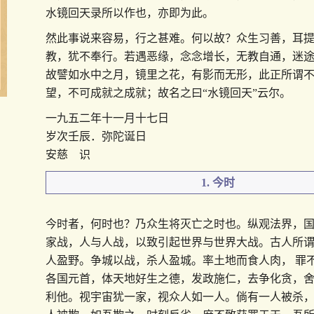
水镜回天录所以作也，亦即为此。
然此事说来容易，行之甚难。何以故？众生习善，耳
教，犹不奉行。若遇恶缘，念念增长，无教自通，迷
故譬如水中之月，镜里之花，有影而无形，此正所谓
望，不可成就之成就；故名之曰“水镜回天”云尔。
一九五二年十一月十七日
岁次壬辰．弥陀诞日
安慈 识
1. 今时
今时者，何时也？乃众生将灭亡之时也。纵观法界，
家战，人与人战，以致引起世界与世界大战。古人所谓
人盈野。争城以战，杀人盈城。率土地而食人肉， 罪
各国元首，体天地好生之德，发政施仁，去争化贪，
利他。视宇宙犹一家，视众人如一人。倘有一人被杀