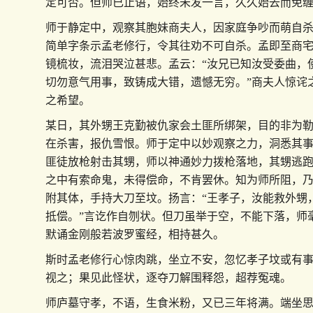
定可否。但师已止语，始终未发一言，久久始去而免
师于静定中，观察其胞妹商夫人，因家庭争吵而萌自
简单字条示孟老修行，令其往劝不可自杀。孟即至商
镜梳妆，流泪哭泣甚悲。孟云：“汝兄已知汝受委曲，
切勿意气用事，致铸成大错，遗憾无穷。”商夫人惊诧
之希望。
某日，其外甥王克勤被仇家会土匪所绑架，目的非为
在杀害，报仇雪恨。师于定中以妙观察之力，洞悉其
匪徒放枪射击其甥，师以神通妙力拨枪落地，其甥逃
之中有索命鬼，未得偿命，不肯罢休。知为师所阻，
附其体，手持大刀至坟。扬言：“王孝子，汝能救外甥
抵偿。”言讫作自刎状。但刀虽举于空，不能下落，师
默诵金刚般若波罗蜜经，相持甚久。
斯时孟老修行心惊肉跳，坐立不安，忽忆孝子坟或有
视之；果见此怪状，逐夺刀解围释怨，超荐冤魂。
师庐墓守孝，不语，生食米粉，又已三年将满。端坐