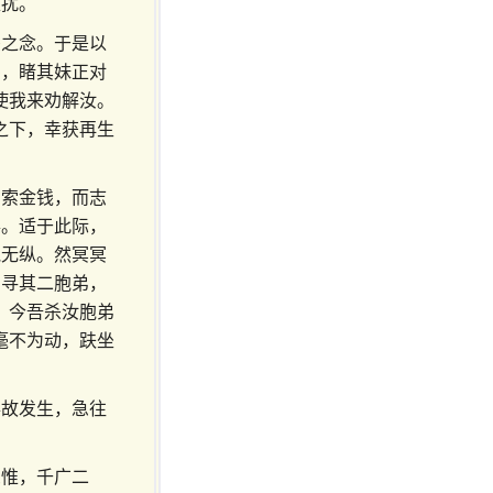
缠扰。
杀之念。于是以
宅，睹其妹正对
使我来劝解汝。
之下，幸获再生
勒索金钱，而志
事。适于此际，
跑无纵。然冥冥
乃寻其二胞弟，
，今吾杀汝胞弟
毫不为动，趺坐
事故发生，急往
思惟，千广二