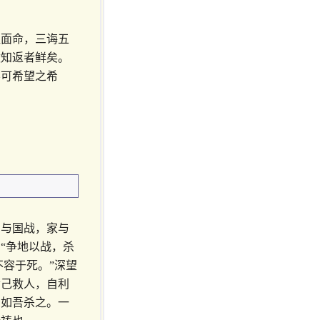
提面命，三诲五
途知返者鲜矣。
不可希望之希
国与国战，家与
“争地以战，杀
不容于死。”深望
舍己救人，自利
，如吾杀之。一