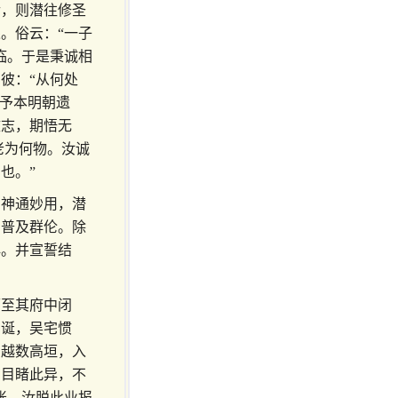
后，则潜往修圣
。俗云：“一子
临。于是秉诚相
彼：“从何处
，予本明朝遗
致志，期悟无
老为何物。汝诚
也。”
。神通妙用，潜
，普及群伦。除
典。并宣誓结
师至其府中闭
神诞，吴宅惯
，越数高垣，入
属目睹此异，不
账。汝脱此业报