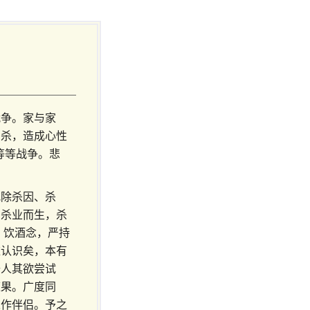
战争。家与家
自杀，造成心性
等等战争。悲
戒除杀因、杀
因杀业而生，杀
、饮酒念，严持
难认识矣，本有
吾人其欲尝试
道果。广度同
永作伴侣。予之