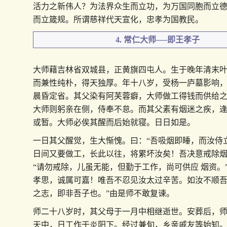
活力之新伟人？为法界众生而立功，为万国同胞而立
而立箴规。所谓慈祥代天宣化，忠孝为国教民。
4. 常仁大师──即王孝子
大师藉吉林省双城县，正黄旗四屯人。生于晚年清末
而兼性纯朴，得天独厚。年十八岁，受杨一庐墓影响
晨昏定省。其父染有阿芙蓉癖，大师做工得钱而供给之
大师则躬亲在侧，侍奉不怠。而其父素有烟迷之疾，
或暂。大师必俟其醒而后始就寝。日日如是。
一日其父醒觉，生大惭愧。曰：“吾吸烟即睡，而汝侍
日间又要做工，长此以往，将累坏汝矣！吾决意戒除烟
“请勿戒除，儿虽无能，但勤于工作，尚可供应 烟资。
孝思，诚属可嘉！唯吾不忍见汝太过辛苦。如汝不顺
之志，即非吾子也。”由是师不敢复谏。
师二十八岁时，其父母于一月中相继逝世。安葬后，
天中，日工作于炎阳下。经过兼旬，乡亲戚友等始知