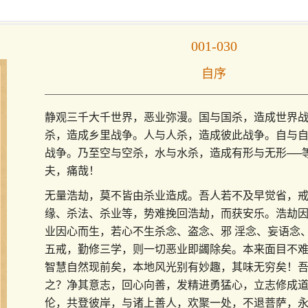
001-030
自序
静观三千大千世界，恶业弥漫。国与国杀，造成世界
杀，造成乡里战争。人与人杀，造成彼此战争。自与
战争。乃至空与空杀，水与水杀，造成有形与无形──
夫，痛哉！
无量浩劫，莫不皆由杀业造成。吾人若不及早觉省，
缘、杀法、杀业等，势难挽回浩劫，而获安乐。浩劫
业因心而生，若心不生杀念、盗念、邪 淫念、妄语念
五戒，勤修三学，则一切恶业即蠲除矣。本来面目不
智慧自然现前矣，本地风光别有妙趣，其味无穷矣！
之？净其意志，回心向善，发精进勇猛心，立志修成
伦，共登彼岸，与诸上善人，欢聚一处，不退菩萨，