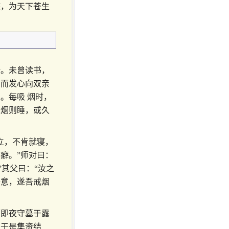
德，为天下苍生
叶。未曾读书，
，而发心向双亲
。每吸 烟时，
逢烟则睡，或久
立，不肯就寝，
癖。”师对曰：
”其父曰：“汝之
吾意，遂吾戒烟
师即夜守墓于露
。于是集资结