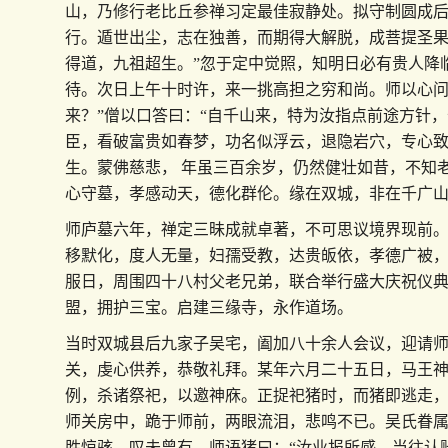
山，乃修行老比丘参禅习定最佳寂静处。拟守制圆成
行。遁世出尘，志在独善，而期得大解脱，成菩提圣果
得道，九祖超生。”忽于定中觉照，知明日必有贵人降
待。次日上午十时许，来一挑高担之穷和尚。师以心问
来？”僧以口答曰：“自千山来，特为汝指点前途方针
臣，看破富贵如春梦，功名似浮云，退隐岩穴，专心
生。蒙佛慈悲， 年虽三百余岁，仍然健壮如昔，不知
心守墓，孝感动天，德化群伦。缘在双城，非在千广山
师庐墓六年，禅定三昧成就卓著，不可思议境界现前
移默化，度人无量，妇孺受教，达贵皈依，孝德广被
服日，周围四十八村父老兄弟，联合举行盛大庆祝仪
盟，拥护三宝。启建三缘寺，永作道场。
当时双城县后九家子吴宅，阖加八十余人会议，迎请
关，虔心供养，恭敬礼拜。某年六月二十五日，马王
例，杀诸祭祀，以邀神庥。正捉祀猪时，而猪即逃走
师关房中，跪于师前，两眼流泪，悲鸣不已。吴氏眷
胜惊骇，叹未曾有。师语猪曰：“汝业报所感，当往认