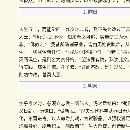
人被欺，如吾欺之。时刻反省，庶不致获罪于天，吾
2. 昨日
人生五十，而能觉四十九岁之非者，及不失为改过迁
人云：“悟已往之不谏，知来者之可追；实迷途其为远
非。”佛教云：“我昔所造诸恶业，皆由无始贪瞋痴，
生，一切我今皆忏悔。”“罪从心起将心忏，心若亡时
灭两俱空，是则名为真忏悔。”望法界有情，熟读此文
行实践，痛生忏悔。孔子云：“过而不改。是为过矣。
则勿惮改，善莫大焉。
3. 明天
生乎今之时，必须立志做一新伟人。汤之盘铭曰：“苟
又日薪。”康诰曰：“做新民。”观夫现代科学武器日新
化，不啻进毒。以人命为儿戏，为试验品。以强权满
洗涤身心，刷新积垢，痛改前非，生大惭愧，创造新