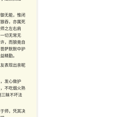
防御无能，惟闭
被狼吞，亦属死
于师之左右肩
悉一切无常无
几许，而狼竟自
佛菩萨默默中护
日益精勤。
男友表现出亲昵
。
化，发心做护
语，不吃烟火熟
刚三眛不坏法
教于师，凭其决