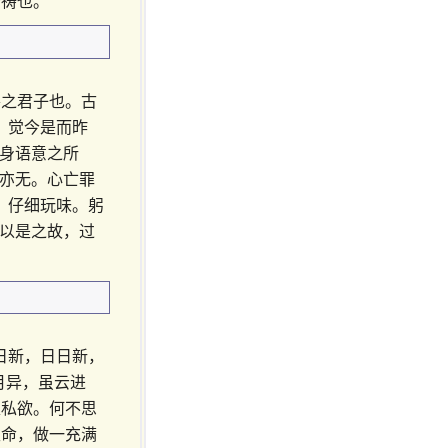
所祷也。
善之君子也。古
，觉今是而昨
从身语意之所
罪亦无。心亡罪
，仔细玩味。躬
”以是之故，过
日新，日日新，
月异，虽云进
足私欲。何不思
生命，做一充满