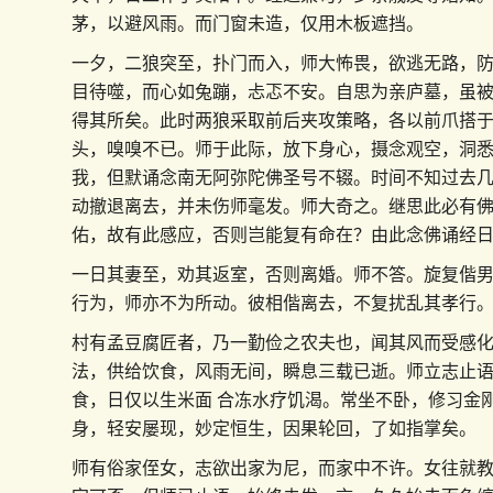
茅，以避风雨。而门窗未造，仅用木板遮挡。
一夕，二狼突至，扑门而入，师大怖畏，欲逃无路，
目待噬，而心如兔蹦，忐忑不安。自思为亲庐墓，虽
得其所矣。此时两狼采取前后夹攻策略，各以前爪搭
头，嗅嗅不已。师于此际，放下身心，摄念观空，洞
我，但默诵念南无阿弥陀佛圣号不辍。时间不知过去
动撤退离去，并未伤师毫发。师大奇之。继思此必有
佑，故有此感应，否则岂能复有命在？由此念佛诵经
一日其妻至，劝其返室，否则离婚。师不答。旋复偕
行为，师亦不为所动。彼相偕离去，不复扰乱其孝行
村有孟豆腐匠者，乃一勤俭之农夫也，闻其风而受感
法，供给饮食，风雨无间，瞬息三载已逝。师立志止
食，日仅以生米面 合冻水疗饥渴。常坐不卧，修习金
身，轻安屡现，妙定恒生，因果轮回，了如指掌矣。
师有俗家侄女，志欲出家为尼，而家中不许。女往就