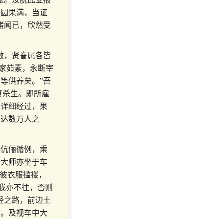
功圆果满，当证
猪闻已，欣然受
救，贤眷属各皆
阖家茹素，永断宰
等供养矣。”吾
复杀生。即所雇
之详细经过，果
者达数万人之
孙伉俪循例，乘
见大师亦坐于车
为彼衣服褴褛，
，我亦不往，否则
经之路，前边土
款。及视车中大