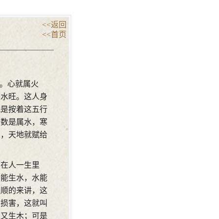
<<返回
<<首页
的。心就属火
是水旺。这人身
就是按着这五行
多数是属水，寒
药，天地就赋给
。在人一生里
金能生水，水能
是顺的来讲，这
有损害，这就叫
水又生木；可是