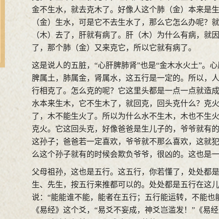
金不生水，就去克木了。好像人这个肺（金）本来是
（金）生水，可是它不去生水了，那么它怎么办呢？
（木）去了，肝就有病了。肝（木）为什么有病，就
了，那个肺（金）又来克它，所以它就有病了。
这是说人的五脏，“心肝脾肺肾”也是“金木水火土”。
脾属土，肺属金，肾属水，这五行是一定的。所以，
行相克了。怎么克的呢？它这里头都是一点一点就造
水本来生木，它不生木了，就回克，回头克什么？克
了，木不能生火了。所以为什么水不生木，木也不生
克火。它这回头克，好像爸爸是生儿子的，爷爷就有
这孙子；爸爸若一定喜欢，爷爷就不那么喜欢，这就
么这个孙子就有的时候会欺负爷爷，很凶的。这也是
父母祖孙，这也是五行。这五行，你若懂了，处处都
生、先生，按五行来推都可以的。处处都是五行在这
说：“能能谁不能，能者在五行；五行能运转，不能也
《易经》这个爻，“易爻不妄成，神爻岂滥发！”《易