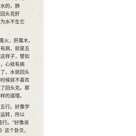
生水的，肺
就回头克肝
因为水不生它
心属火，肝属木，
人有病，就是五
成这样子，譬如
火，心就有病
火了，水就回头
的时候就不喜欢
犯了回头克。那
一样的道理。
是五行。好像学
儿运转，所以
能行。”好像说
经》这个卦爻，