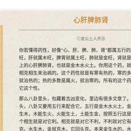
心肝脾肺肾
◎宣公上人开示
你若懂得药性，好像“心、肝、脾、肺、肾”都属五行
旺，肝就属木旺，脾胃就属土旺，肺就是金旺，肾就
上的心肝脾肺肾，也就是金木水火土。你用这个药，
相克相生来治病的。这个药性就是有寒有热的，寒的
就治热的；热的多数是属火，就治寒的。所有的这个
它这个性。
那么八卦里头，包藏着吉凶变化，里边有很多文章了
头，八卦又要用五行来配合它，五行是金木水火土，
生木，木能生火，火能生土，土能生金，按照五行这
个相生就是对它利。相克就是对它不利，不利就对它
克。水生木，金就克木，它回头克。本来金生水的，