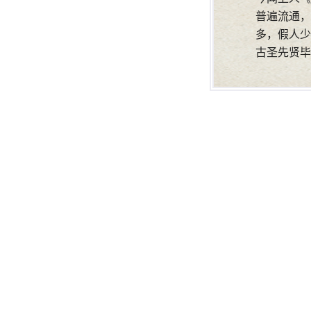
普遍流通，
多，假人少
古圣先贤毕