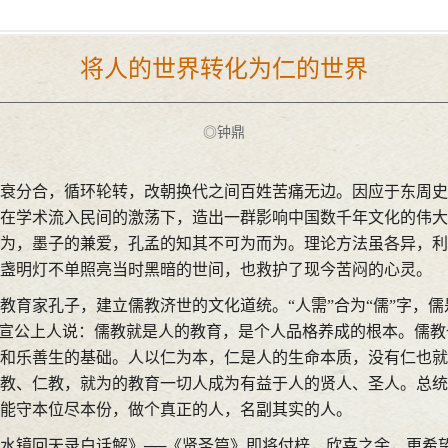
将人的世界转化为仁的世界
◎钟鼎
衰分合，循环轮转，改朝换代之间百姓苦痛无边。因应于东周史
在学术流入民间的激荡下，造出一群影响中国数千年文化的伟大
为，墨子的兼爱，孔孟的知其不可为而为。理论方法虽各异，利
盏明灯不单照亮当时黑暗的世间，也救护了现今苦闷的心灵。
教育家孔子，建立儒教济世的文化道统。“人需”合为“儒”字，儒
以宣公上人说：儒教就是人的教育，是个人品格养成的根本。儒
和乐善生的基础。人以仁为本，仁是人的生命本质，没有仁也就
教、仁教，就为的教育一切人成为有益于人的贤人、圣人。总统
能守本位尽本份，做个真正的人，名副其实的人。
水镜回天录白话解》──《贤圣篇》即将付梓，欣喜之余，更希