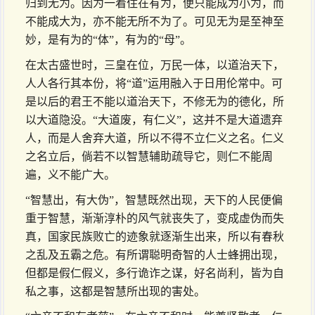
归到无为。因为一着住在有为，便只能成为小为，而
不能成大为，亦不能无所不为了。可见无为是至神至
妙，是有为的“体”，有为的“母”。
在太古盛世时，三皇在位，万民一体，以道治天下，
人人各行其本份，将“道”运用融入于日用伦常中。可
是以后的君王不能以道治天下，不修无为的德化，所
以大道隐没。“大道废，有仁义”，这并不是大道遗弃
人，而是人舍弃大道，所以不得不立仁义之名。仁义
之名立后，倘若不以智慧辅助疏导它，则仁不能周
遍，义不能广大。
“智慧出，有大伪”，智慧既然出现，天下的人民便偏
重于智慧，渐渐淳朴的风气就丧失了，变成虚伪而失
真，国家民族败亡的迹象就逐渐生出来，所以有春秋
之乱及五霸之危。有所谓聪明奇智的人士蜂拥出现，
但都是假仁假义，多行诡诈之谋，好名尚利，皆为自
私之事，这都是智慧所出现的害处。