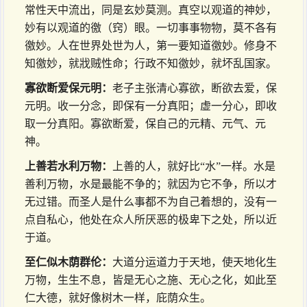
常性天中流出，同是玄妙莫测。真空以观道的神妙，
妙有以观道的徼（窍）眼。一切事事物物，莫不各有
徼妙。人在世界处世为人，第一要知道徼妙。修身不
知徼妙，就戕贼性命；行政不知徼妙，就坏乱国家。
寡欲断爱保元明：
老子主张清心寡欲，断欲去爱，保
元明。收一分念，即保有一分真阳；虚一分心，即收
取一分真阳。寡欲断爱，保自己的元精、元气、元
神。
上善若水利万物：
上善的人，就好比“水”一样。水是
善利万物，水是最能不争的；就因为它不争，所以才
无过错。而圣人是什么事都不为自己着想的，没有一
点自私心，他处在众人所厌恶的极卑下之处，所以近
于道。
至仁似木荫群伦：
大道分运道力于天地，使天地化生
万物，生生不息，皆是无心之施、无心之化，如此至
仁大德，就好像树木一样，庇荫众生。