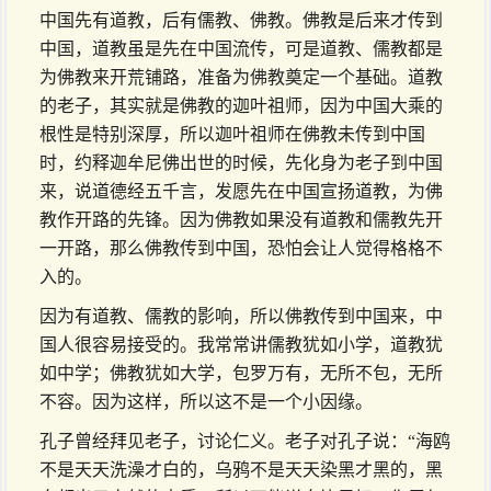
中国先有道教，后有儒教、佛教。佛教是后来才传到
中国，道教虽是先在中国流传，可是道教、儒教都是
为佛教来开荒铺路，准备为佛教奠定一个基础。道教
的老子，其实就是佛教的迦叶祖师，因为中国大乘的
根性是特别深厚，所以迦叶祖师在佛教未传到中国
时，约释迦牟尼佛出世的时候，先化身为老子到中国
来，说道德经五千言，发愿先在中国宣扬道教，为佛
教作开路的先锋。因为佛教如果没有道教和儒教先开
一开路，那么佛教传到中国，恐怕会让人觉得格格不
入的。
因为有道教、儒教的影响，所以佛教传到中国来，中
国人很容易接受的。我常常讲儒教犹如小学，道教犹
如中学；佛教犹如大学，包罗万有，无所不包，无所
不容。因为这样，所以这不是一个小因缘。
孔子曾经拜见老子，讨论仁义。老子对孔子说：“海鸥
不是天天洗澡才白的，乌鸦不是天天染黑才黑的，黑