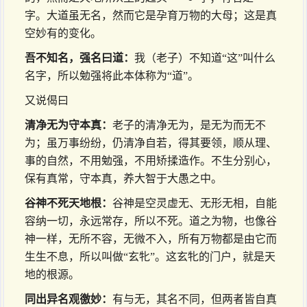
字。大道虽无名，然而它是孕育万物的大母；这是真
空妙有的变化。
吾不知名，强名曰道：
我（老子）不知道“这”叫什么
名字，所以勉强将此本体称为“道”。
又说偈曰
清净无为守本真：
老子的清净无为，是无为而无不
为；虽万事纷纷，仍清净自若，得其要领，顺从理、
事的自然，不用勉强，不用矫揉造作。不生分别心，
保有真常，守本真，养大智于大愚之中。
谷神不死天地根：
谷神是空灵虚无、无形无相，自能
容纳一切，永远常存，所以不死。道之为物，也像谷
神一样，无所不容，无微不入，所有万物都是由它而
生生不息，所以叫做“玄牝”。这玄牝的门户，就是天
地的根源。
同出异名观徼妙：
有与无，其名不同，但两者皆自真