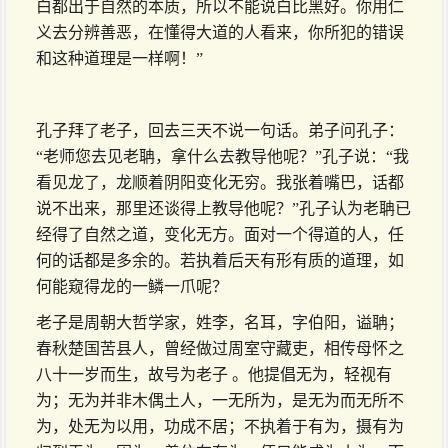
白都出于自然的本质，所以不能说白比黑好。你用仁
义去分辨善恶，在懂得大道的人看来，你所犯的错误
和这种道理是一样啊！”
孔子拜了老子，回去三天不说一句话。弟子问孔子：
“老师您去见老聃，拿什么去教导他呢？”孔子说：“我
看见龙了，龙顺着阴阳变化无穷。我张着嘴巴，话都
说不出来，那里还谈得上教导他呢？”孔子认为老聃已
经得了自然之道，变化无方。面对一个得道的人，任
何的话都是多余的。若执着后天有形有质的道理，如
何能窥得龙的一鳞一爪呢？
老子是周朝大哲学家，姓李，名耳，字伯阳，谥聃；
春秋楚国苦县人，曾经做过周室守藏吏，相传母怀之
八十一岁而生，故号为老子 。他提倡无为，轻视有
为；无为并非木偶土人，一无所为，是无为而无所不
为，处无为以用，功成不居；不执着于有为，摄有为