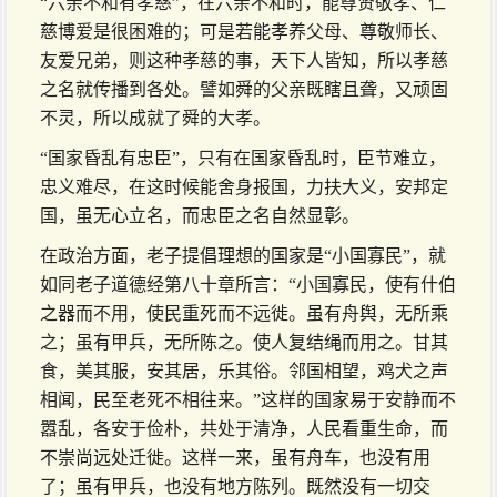
“六亲不和有孝慈”，在六亲不和时，能尊贤敬孝、仁
慈博爱是很困难的；可是若能孝养父母、尊敬师长、
友爱兄弟，则这种孝慈的事，天下人皆知，所以孝慈
之名就传播到各处。譬如舜的父亲既瞎且聋，又顽固
不灵，所以成就了舜的大孝。
“国家昏乱有忠臣”，只有在国家昏乱时，臣节难立，
忠义难尽，在这时候能舍身报国，力扶大义，安邦定
国，虽无心立名，而忠臣之名自然显彰。
在政治方面，老子提倡理想的国家是“小国寡民”，就
如同老子道德经第八十章所言：“小国寡民，使有什伯
之器而不用，使民重死而不远徙。虽有舟舆，无所乘
之；虽有甲兵，无所陈之。使人复结绳而用之。甘其
食，美其服，安其居，乐其俗。邻国相望，鸡犬之声
相闻，民至老死不相往来。”这样的国家易于安静而不
嚣乱，各安于俭朴，共处于清净，人民看重生命，而
不崇尚远处迁徙。这样一来，虽有舟车，也没有用
了；虽有甲兵，也没有地方陈列。既然没有一切交