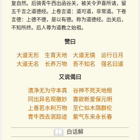
复自然。后骑青牛西出函谷关，被关令尹喜所请，留
五千言之道德经。上卷言道：道可道，非常道。下卷
言德：上德不德，是以有德。称为道德经。出关后，
不知所终。后人尊为道教之始祖。
赞曰
大道无形 生育天地 大道无情 运行日月
大道无名 长养万物 吾不知名 强名曰道
又说偈曰
清净无为守本真 谷神不死天地根
同出异名观徼妙 寡欲断爱保元明
上善若水利万物 至仁似木荫群伦
青牛西去泯踪迹 紫气东来永长春
白话解