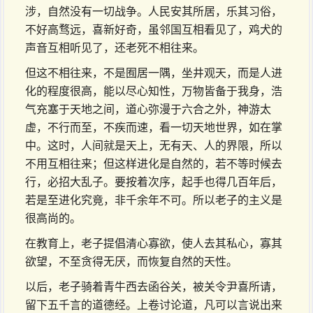
涉，自然没有一切战争。人民安其所居，乐其习俗，
不好高骛远，喜新好奇，虽邻国互相看见了，鸡犬的
声音互相听见了，还老死不相往来。
但这不相往来，不是囿居一隅，坐井观天，而是人进
化的程度很高，能以尽心知性，万物皆备于我身，浩
气充塞于天地之间，道心弥漫于六合之外，神游太
虚，不行而至，不疾而速，看一切天地世界，如在掌
中。这时，人间就是天上，无有天、人的界限，所以
不用互相往来；但这样进化是自然的，若不等时候去
行，必招大乱子。要按着次序，起手也得几百年后，
若是至进化究竟，非千余年不可。所以老子的主义是
很高尚的。
在教育上，老子提倡清心寡欲，使人去其私心，寡其
欲望，不至贪得无厌，而恢复自然的天性。
以后，老子骑着青牛西去函谷关，被关令尹喜所请，
留下五千言的道德经。上卷讨论道，凡可以言说出来