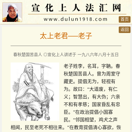
首页
返回
太上老君──老子
春秋楚国苦县人 ◎宣化上人讲述于 一九八六年八月十五日
老子姓李，名耳，字聃。春
秋楚国苦县人。曾为周室守
藏吏。提倡无为，轻视有
为。故曰：“大道废，有仁
义；智慧出，有大伪；六亲
不和有孝慈；国家昏乱有忠
臣。”在政治提倡小国寡
民。“邻国相望，鸡犬之声
相闻，民至老死不相往来。”在教育提倡清心寡欲，恢