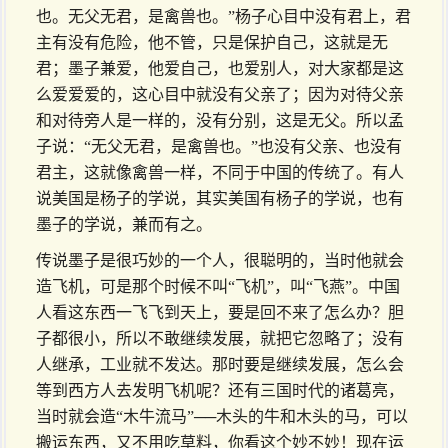
也。无父无君，是禽兽也。”杨子心目中没有君上，君
主有没有危险，他不管，只是保护自己，这就是无
君；墨子兼爱，他爱自己，也爱别人，对大家都是这
么爱爱爱的，这心目中就没有父亲了；因为对待父亲
和对待旁人是一样的，没有分别，这是无父。所以孟
子说：“无父无君，是禽兽也。”也没有父亲、也没有
君主，这就像禽兽一样，不同于中国的传统了。有人
说美国是杨子的学说，其实美国有杨子的学说，也有
墨子的学说，兼而有之。
传说墨子是很巧妙的一个人，很聪明的，当时他就会
造飞机，可是那个时候不叫“飞机”，叫“飞燕”。中国
人看这东西一飞飞到天上，要是回不来了怎么办？胆
子都很小，所以不敢继续发展，就把它忽略了；没有
人继承，工业就不发达。那时要是继续发展，怎么会
等到西方人去发明飞机呢？还有三国时代的诸葛亮，
当时就会造“木牛流马”──木头的牛和木头的马，可以
搬运东西，又不用吃草料，你看这个妙不妙！现在运