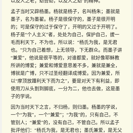
以及人之老；幼吾幼，以及人之幼”的精神。
孟子当时又辟杨墨。杨就是杨子，名叫杨朱；墨就是
墨子，名为墨翟。杨子是很保守的，墨子是很开明
的；可是保守的过于保守了，开明的又过于开明了。
杨子是“个人主义”者，处处为自己，保护自己，拔一
毛而利天下，不为也，所以说：“杨氏为我，是无君
也。”只为自己着想，上无领导，下无群众。而墨子讲
“兼爱”，他说是很平等的，对谁都爱，就好像耶稣教
所讲的博爱；兼爱和博爱意思差不多，兼就是兼全，
博就是广博，只不过圣经翻译成博爱。因为兼爱，所
以“摩顶放踵利天下而为之”，要是对天下有利益，即
使用刀从头割到脚底，一分为二，他也去做，这是墨
子的学说。
因为当时天下之言，不归杨，则归墨。杨墨的学说，
一个“为我”，一个“兼爱”；“为我”的，只有自己，不
管别人；“兼爱”的，没有自己，不管自己。所以孟子
批评他们：“杨氏为我，是无君也；墨氏兼爱，是无父