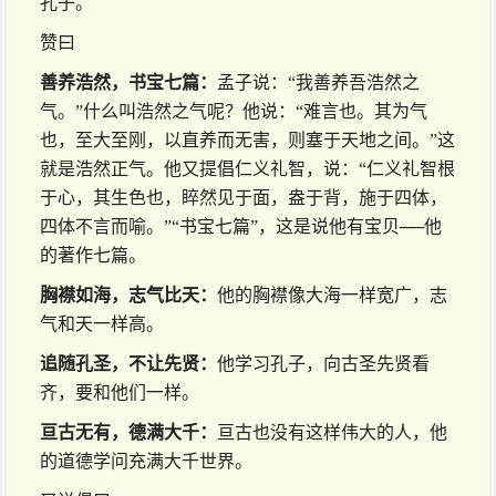
孔子。
赞曰
善养浩然，书宝七篇：
孟子说：“我善养吾浩然之
气。”什么叫浩然之气呢？他说：“难言也。其为气
也，至大至刚，以直养而无害，则塞于天地之间。”这
就是浩然正气。他又提倡仁义礼智，说：“仁义礼智根
于心，其生色也，睟然见于面，盎于背，施于四体，
四体不言而喻。”“书宝七篇”，这是说他有宝贝──他
的著作七篇。
胸襟如海，志气比天：
他的胸襟像大海一样宽广，志
气和天一样高。
追随孔圣，不让先贤：
他学习孔子，向古圣先贤看
齐，要和他们一样。
亘古无有，德满大千：
亘古也没有这样伟大的人，他
的道德学问充满大千世界。