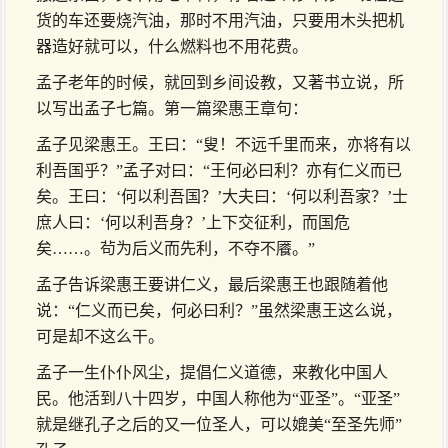
货的车还要烧汽油，那时不用汽油，只要用木头把机
器造好就可以，什么燃料也不用花费。
孟子老年的时候，就回到乡间设教，又著书立说，所
以写出孟子七篇。第一篇梁惠王章句：
孟子见梁惠王。王曰：“叟！不远千里而来，亦将有以
利吾国乎？”孟子对曰：“王何必曰利？亦有仁义而已
矣。王曰：‘何以利吾国？’大夫曰：‘何以利吾家？’士
庶人曰：‘何以利吾身？’上下交征利，而国危
矣……。茍为后义而先利，不夺不餍。”
孟子告诉梁惠王要讲仁义，最后梁惠王也跟随着他
说：“仁义而已矣，何必曰利？”虽然梁惠王这么说，
可是却不这么干。
孟子一生仆仆风尘，提倡仁义道德，来教化中国人
民。他活到八十四岁，中国人称他为“亚圣”。“亚圣”
就是继孔子之后的又一位圣人，可以媲美“至圣先师”