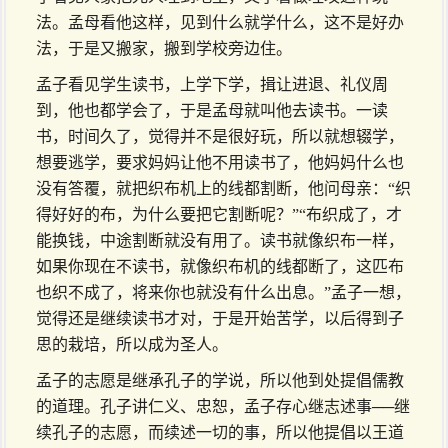
法。孟母看他这样，见到什么就学什么，这不是好办
法，于是又搬家，搬到学校旁边住。
孟子看见学生读书，上学下学，揖让进退、礼仪周
到，他也都学会了，于是孟母就叫他去读书。一读
书，时间久了，觉得并不是很好玩，所以就想辍学，
想要逃学，要求妈妈让他不用读书了，他妈妈什么也
没有答覆，就把织布机上的线都割断，他问母亲：“织
得好好的布，为什么要把它割断呢？”“布织成了，才
能换钱，中途割断就没有用了。读书就像织布一样，
如果你现在不读书，就像织布机的线都断了，这匹布
也织不成了，将来你也就没有什么出息。”孟子一想，
觉得还是继续读书才对，于是开始苦学，以后得到子
思的栽培，所以成为圣人。
孟子的志愿是继承孔子的学说，所以他到处提倡儒教
的道理。孔子讲仁义、忠恕，孟子存心继志述事──继
续孔子的志愿，而续述一切的事，所以他提倡以王道