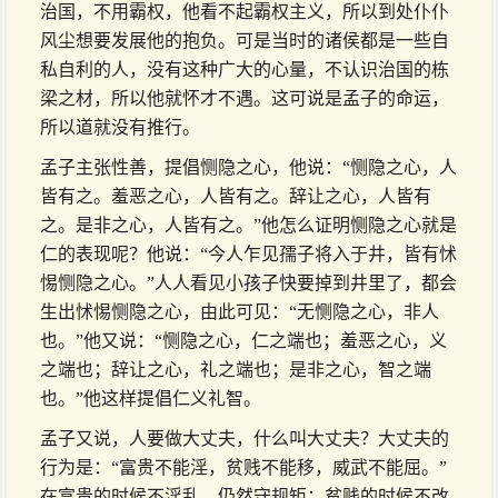
治国，不用霸权，他看不起霸权主义，所以到处仆仆
风尘想要发展他的抱负。可是当时的诸侯都是一些自
私自利的人，没有这种广大的心量，不认识治国的栋
梁之材，所以他就怀才不遇。这可说是孟子的命运，
所以道就没有推行。
孟子主张性善，提倡恻隐之心，他说：“恻隐之心，人
皆有之。羞恶之心，人皆有之。辞让之心，人皆有
之。是非之心，人皆有之。”他怎么证明恻隐之心就是
仁的表现呢？他说：“今人乍见孺子将入于井，皆有怵
惕恻隐之心。”人人看见小孩子快要掉到井里了，都会
生出怵惕恻隐之心，由此可见：“无恻隐之心，非人
也。”他又说：“恻隐之心，仁之端也；羞恶之心，义
之端也；辞让之心，礼之端也；是非之心，智之端
也。”他这样提倡仁义礼智。
孟子又说，人要做大丈夫，什么叫大丈夫？大丈夫的
行为是：“富贵不能淫，贫贱不能移，威武不能屈。”
在富贵的时候不淫乱，仍然守规矩；贫贱的时候不改