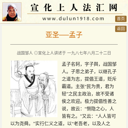
首页
返回
亚圣──孟子
战国邹人 ◎宣化上人讲述于 一九八七年八月二十二日
孟子名轲，字子舆，战国邹
人。子思之弟子，以继孔子
之道为志，提倡王道，贬斥
霸道。主张“民为贵，君为
轻”之民主政治，故不受诸
侯之欢迎。极力提倡性善之
说，故云：“恻隐之心，人
皆有之。”又云：“人人皆可
以为尧舜。”实行仁义之道，以“老吾老，以及人之