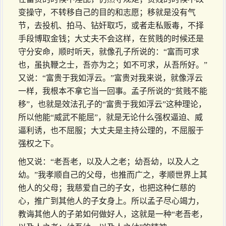
变操守，不转移自己的目的和志愿；移就是没有气
节，去投机、拍马、钻奸取巧，或者走私贩毒，不择
手段博取金钱；大丈夫不会这样，在贫贱的时候还是
守分安命，顺时听天，就像孔子所说的：“富而可求
也，虽执鞭之士，吾亦为之；如不可求，从吾所好。”
又说：“富贵于我如浮云。”富贵对我来说，就像浮云
一样，我根本不拿它当一回事。孟子所说的“贫贱不能
移”，也就是效法孔子的“富贵于我如浮云”这种理论，
所以他能“威武不能屈”，就是无论什么强权逼迫、威
逼利诱，也不屈服；大丈夫是主持公理的，不屈服于
强权之下。
他又说：“老吾老，以及人之老；幼吾幼，以及人之
幼。”我孝顺自己的父母，也推而广之，孝顺世界上其
他人的父母；我慈爱自己的子女，也把这种仁慈的
心，推广到其他人的子女身上。所以孟子尽心竭力，
教诲其他人的子弟如何做好人，这就是一种“老吾老，