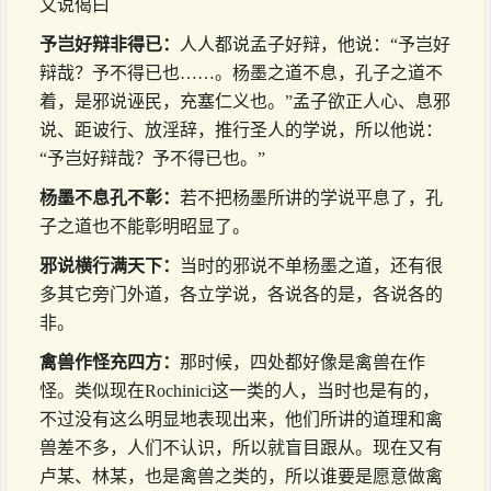
又说偈曰
予岂好辩非得已：
人人都说孟子好辩，他说：“予岂好
辩哉？予不得已也……。杨墨之道不息，孔子之道不
着，是邪说诬民，充塞仁义也。”孟子欲正人心、息邪
说、距诐行、放淫辞，推行圣人的学说，所以他说：
“予岂好辩哉？予不得已也。”
杨墨不息孔不彰：
若不把杨墨所讲的学说平息了，孔
子之道也不能彰明昭显了。
邪说横行满天下：
当时的邪说不单杨墨之道，还有很
多其它旁门外道，各立学说，各说各的是，各说各的
非。
禽兽作怪充四方：
那时候，四处都好像是禽兽在作
怪。类似现在Rochinici这一类的人，当时也是有的，
不过没有这么明显地表现出来，他们所讲的道理和禽
兽差不多，人们不认识，所以就盲目跟从。现在又有
卢某、林某，也是禽兽之类的，所以谁要是愿意做禽