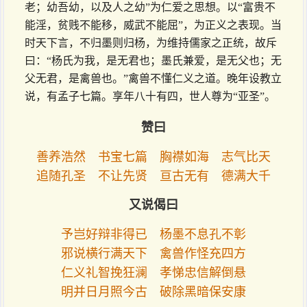
老；幼吾幼，以及人之幼”为仁爱之思想。以“富贵不
能淫，贫贱不能移，威武不能屈”，为正义之表现。当
时天下言，不归墨则归杨，为维持儒家之正统，故斥
曰：“杨氏为我，是无君也；墨氏兼爱，是无父也；无
父无君，是禽兽也。”禽兽不懂仁义之道。晚年设教立
说，有孟子七篇。享年八十有四，世人尊为“亚圣”。
赞曰
善养浩然 书宝七篇 胸襟如海 志气比天
追随孔圣 不让先贤 亘古无有 德满大千
又说偈曰
予岂好辩非得已 杨墨不息孔不彰
邪说横行满天下 禽兽作怪充四方
仁义礼智挽狂澜 孝悌忠信解倒悬
明并日月照今古 破除黑暗保安康