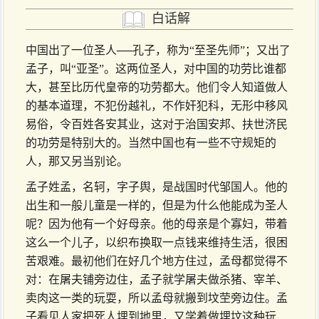
白话解
中国出了一位圣人──孔子，称为“至圣先师”；又出了
孟子，叫“亚圣”。这两位圣人，对中国的功劳比谁都
大，甚至比历代皇帝的功劳都大。他们令人知道做人
的基本道理，不犯份越礼，不作奸犯科，无形中移风
易俗，令百姓各安其业，这对于治国安邦、扶世济民
的功劳是特别大的。当然中国也有一些不守规矩的
人，那又另当别论。
孟子姓孟，名轲，字子舆，是战国时代邹国人。他的
出生和一般儿童是一样的，但是为什么他能成为圣人
呢？因为他有一个好母亲。他的母亲是个寡妇，带着
这么一个儿子，以织布换取一点钱来维持生活，很困
苦艰难。最初他们在好几个地方住过，孟母都觉得不
对：在屠夫铺旁边住，孟子就学屠夫做杀猪、宰羊、
卖肉这一类的玩耍，所以孟母就搬到坟茔旁边住。孟
子看见人家把死人埋到地里，又学着做埋坟这种玩