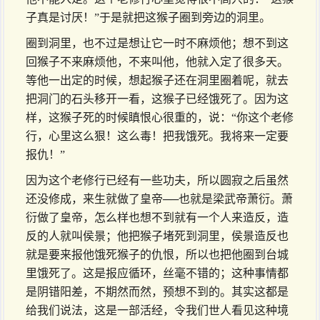
子真是讨厌！”于是就把这猴子圈到旁边的洞里。
圈到洞里，也不过是想让它一时不麻烦他；想不到这
回猴子不来麻烦他，不来叫他，他就入定了很多天。
等他一出定的时候，想起猴子还在洞里圈着呢，就去
把洞门的石头移开一看，这猴子已经饿死了。因为这
样，这猴子死的时候瞋恨心很重的，说：“你这个老修
行，心里这么狠！这么毒！把我饿死。我将来一定要
报仇！”
因为这个老修行已经有一些功夫，所以圆寂之后虽然
还没修成，来生就做了皇帝──也就是梁武帝萧衍。萧
衍做了皇帝，怎么样也想不到就有一个人来造反，造
反的人就叫侯景；他把猴子堵死到洞里，侯景造反也
就是要来报他饿死猴子的仇恨，所以也把他圈到台城
里饿死了。这是报应循环，丝毫不错的；这种事情都
是阴错阳差，不期然而然，预想不到的。其实这都是
给我们说法，这是一部活经，令我们世人看见这种境