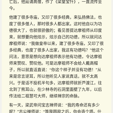
亡后，他延请高僧，作了《梁皇宝忏》，一直流传至
今。
他建了很多寺庙，又印了很多经典，来弘扬佛法，也
度了很多僧人，那时很多人都出家。这时他自以为功
德很大了，也就很骄傲的；看见菩提达摩祖师从印度
来，就想要向他炫示，炫示自己的功德，所以就问达
摩祖师说：“我做皇帝以来，建了很多寺庙，又印了很
多经典，也度了很多人出家，我这有功德吗？”他这个
问法，意思是想向达摩祖师表示他有功德，令达摩祖
师来赞叹、赞叹他。可是达摩祖师不会给人戴高帽
子，所以就直话直说：“你这个样子并没有功德！”从
来是忠言逆耳，所以他听见人家说真话，就不太高
兴。于是话不投机半句多，达摩祖师就折芦渡江，往
北到了熊耳山，在少林寺的石洞里面壁了九年，以后
传法给二祖慧可大师，继续禅宗的命脉。
有一天，梁武帝问宝志禅师说：“我的寿命还有多少
呢？”志公禅师说：“等我圆寂之后，你会造个塔。什