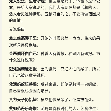
死人说法，生者听经：
梁武帝是死了，他留下这个公
案，是给大家说法的。我们大家现在都是活着的人，
活人看见这种情形，应该好自为之，不要再做错因果
的事情。
又说偈曰
差之丝毫谬千里：
开始的时候只差一点点，将来的果
报就会离得很远。
善恶循环由自己：
种善因有善报，种恶因有恶报。为
什么这样说呢？
饿死猴精遭恶报：
因为饿死一只通人性的猴子，所以
自己也被这猴子饿死。
救活蚂蚁培善根：
反过来说，即使是救活一只蚂蚁，
自己善根也会因而增长。
贵为天子仍饥毙：
虽然他做皇帝了，还是被饿死。
贫如范丹乐寿增：
范丹是春秋时代的人，乞食维生；