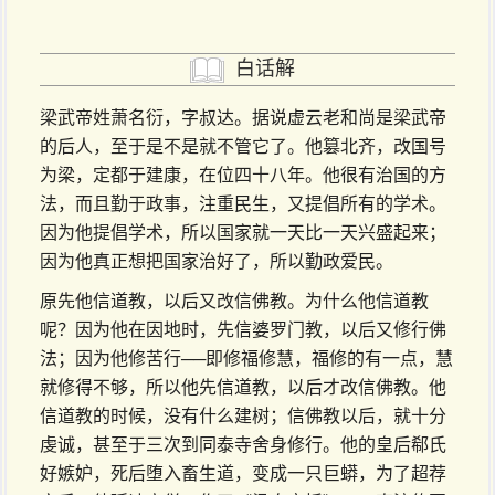
白话解
梁武帝姓萧名衍，字叔达。据说虚云老和尚是梁武帝
的后人，至于是不是就不管它了。他篡北齐，改国号
为梁，定都于建康，在位四十八年。他很有治国的方
法，而且勤于政事，注重民生，又提倡所有的学术。
因为他提倡学术，所以国家就一天比一天兴盛起来；
因为他真正想把国家治好了，所以勤政爱民。
原先他信道教，以后又改信佛教。为什么他信道教
呢？因为他在因地时，先信婆罗门教，以后又修行佛
法；因为他修苦行──即修福修慧，福修的有一点，慧
就修得不够，所以他先信道教，以后才改信佛教。他
信道教的时候，没有什么建树；信佛教以后，就十分
虔诚，甚至于三次到同泰寺舍身修行。他的皇后郗氏
好嫉妒，死后堕入畜生道，变成一只巨蟒，为了超荐