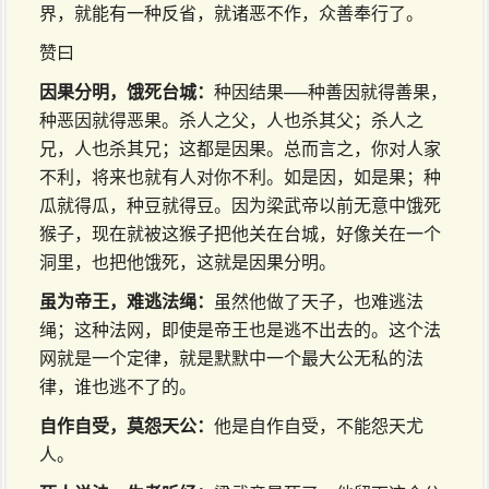
界，就能有一种反省，就诸恶不作，众善奉行了。
赞曰
因果分明，饿死台城：
种因结果──种善因就得善果，
种恶因就得恶果。杀人之父，人也杀其父；杀人之
兄，人也杀其兄；这都是因果。总而言之，你对人家
不利，将来也就有人对你不利。如是因，如是果；种
瓜就得瓜，种豆就得豆。因为梁武帝以前无意中饿死
猴子，现在就被这猴子把他关在台城，好像关在一个
洞里，也把他饿死，这就是因果分明。
虽为帝王，难逃法绳：
虽然他做了天子，也难逃法
绳；这种法网，即使是帝王也是逃不出去的。这个法
网就是一个定律，就是默默中一个最大公无私的法
律，谁也逃不了的。
自作自受，莫怨天公：
他是自作自受，不能怨天尤
人。