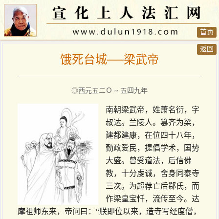
首页
返回
饿死台城──梁武帝
◎西元五二Ｏ ~ 五四九年
南朝梁武帝，姓萧名衍，字
叔达。兰陵人。篡齐为梁，
建都建康，在位四十八年，
勤政爱民，提倡学术，国势
大盛。曾受道法，后信佛
教，十分虔诚，舍身同泰寺
三次。为超荐亡后郗氏，而
作梁皇宝忏，流传至今。达
摩祖师东来，帝问曰：“朕即位以来，造寺写经度僧，