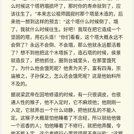
么时候这个塔坍塌损坏了，那时你的寿命就到了，应
该往生了。”本来志公祖师圆寂时那个塔是木造的，后
来他一想到这样的预言：“这个塔什么时候倒了、塌
了，我就什么时候往生。好吧！我现在把它造成一个
坚固的塔，用石头造！”你们看看，这个塔大概永远不
会倒了？永远不会倒、不会塌，那么他就永远都活着
了？想不到他把这个木塔拆了，造石塔的时候，侯景
就造反了，把他抓住，圈到台城里头，在那里饿死
了。为什么他会饿死呢？他贵为天子，富有四海，宗
庙飨之，子孙保之，怎么还会饿死呢？这是他始料所
不及的。
据说梁武帝在因地修道的时候，有一只很调皮，也很
通人性的猴子，他不入定时，它不麻烦他；他刚刚一
入定，它就弄出一个什么动静，把他扰乱的不能入
定。这猴子大概是怕他睡着了不念经，所以就给他做
一个巡香的人；怕他睡着了不修行，就把他弄醒，令
他不能入定。这个老修行心里觉得很不高兴的：“这猴