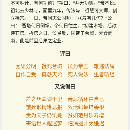
不可胜计，有何功德？”祖曰：“并无功德。”帝不悦。
祖北去少林寺，面壁九年，传法与二祖慧可大师，创
立禅宗。一日，帝问志公国师：“朕寿有几何？”公
曰：“吾塔何日倒塌，帝何日往生。”初建木塔，后改
建石塔。拆塔之日，侯景反，囚帝于台城，无食而
崩，此是前因后果之定业。
评曰
因果分明 饿死台城 虽为帝王 难逃法绳
自作自受 莫怨天公 死人说法 生者听经
又说偈曰
差之丝毫谬千里 善恶循环由自己
饿死猴精遭恶报 救活蚂蚁培善根
贵为天子仍饥毙 贫如范丹乐寿增
寄语世人醒迷梦 临渴掘井太嫌迟