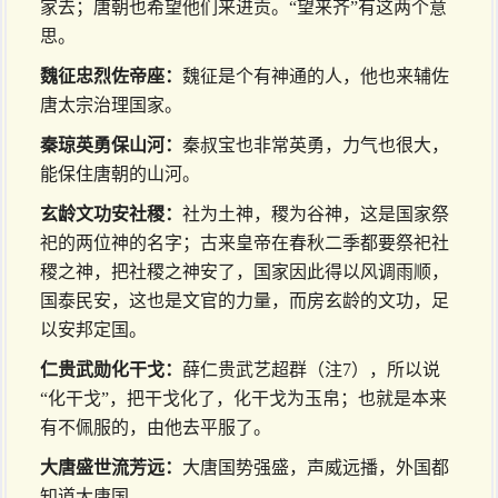
家去；唐朝也希望他们来进贡。“望来齐”有这两个意
思。
魏征忠烈佐帝座：
魏征是个有神通的人，他也来辅佐
唐太宗治理国家。
秦琼英勇保山河：
秦叔宝也非常英勇，力气也很大，
能保住唐朝的山河。
玄龄文功安社稷：
社为土神，稷为谷神，这是国家祭
祀的两位神的名字；古来皇帝在春秋二季都要祭祀社
稷之神，把社稷之神安了，国家因此得以风调雨顺，
国泰民安，这也是文官的力量，而房玄龄的文功，足
以安邦定国。
仁贵武勋化干戈：
薛仁贵武艺超群（注7），所以说
“化干戈”，把干戈化了，化干戈为玉帛；也就是本来
有不佩服的，由他去平服了。
大唐盛世流芳远：
大唐国势强盛，声威远播，外国都
知道大唐国。