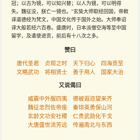
冠；以古为镜，可以知兴替；以人为镜，可以明得
失。魏征没，朕亡一镜也。”玄奘大师取经回国，帝敕
译道德经为梵文，中国文化传于国外之始。大师奉诏
译大般若经六百卷。盛唐时，日本派僧空海等至中国
留学，及遣使进贡，前后有十八次之多。
赞曰
唐代圣君 贞观之时 天下归心 四海贡至
文略武功 将相贤士 善于用人 国家大治
又说偈曰
威震中外服四夷 德被遐迩望来齐
魏征忠烈佐帝座 秦琼英勇保山河
玄龄文功安社稷 仁贵武勋化干戈
大唐盛世流芳远 传遍南北与东西