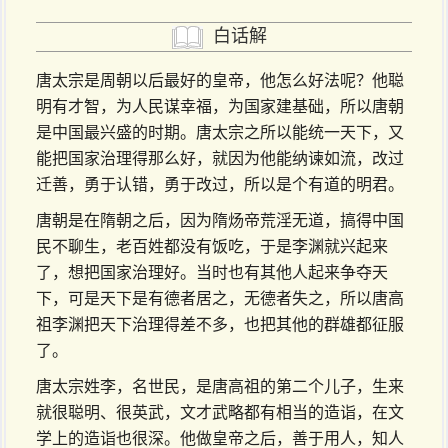
白话解
唐太宗是周朝以后最好的皇帝，他怎么好法呢？他聪
明有才智，为人民谋幸福，为国家建基础，所以唐朝
是中国最兴盛的时期。唐太宗之所以能统一天下，又
能把国家治理得那么好，就因为他能纳谏如流，改过
迁善，勇于认错，勇于改过，所以是个有道的明君。
唐朝是在隋朝之后，因为隋炀帝荒淫无道，搞得中国
民不聊生，老百姓都没有饭吃，于是李渊就兴起来
了，想把国家治理好。当时也有其他人起来争夺天
下，可是天下是有德者居之，无德者失之，所以唐高
祖李渊把天下治理得差不多，也把其他的群雄都征服
了。
唐太宗姓李，名世民，是唐高祖的第二个儿子，生来
就很聪明、很英武，文才武略都有相当的造诣，在文
学上的造诣也很深。他做皇帝之后，善于用人，知人