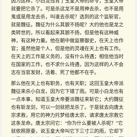
因为这样，小白龙违背了玉皇大帝的命令，玉皇大帝
就要把它杀了。可是杀这龙不是用神去杀，也不是用
鬼或是用龙去杀，叫谁去杀呢？选到的这个监斩官，
就是魏征。魏征为什么其貌不扬呢？大约他也是龙之
类转世的，所以看起来其貌不扬，但是他有这种威
神，有这种力量。他在朝中做监察御史，在天上也作
官；虽然他是个人，但是他的灵魂在天上也有工作。
在天上的工作是义务的，没有什么待遇；相信他当时
在国家的工作，也不求什么待遇，因为这样的人不会
志在当官发财，活着、死了他都不在乎。
那么他在天上也有职务，也有天职；这回玉皇大帝派
魏征来杀小白龙，因为它下错了雨。可是小白龙也有
一点本事，知道玉皇大帝要派魏征来斩它；大约魏征
也有斩龙剑，可以一剑就把龙杀了。于是就去向唐太
宗求救，用它的神力托梦给唐太宗，请求唐太宗救它
这条龙命。唐太宗问它：“你为什么要被人杀呢？”它
就依照原委，说玉皇大帝叫它下三寸三的雨，它却下