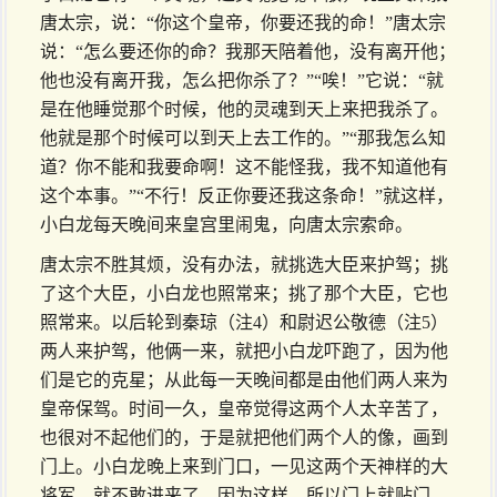
唐太宗，说：“你这个皇帝，你要还我的命！”唐太宗
说：“怎么要还你的命？我那天陪着他，没有离开他；
他也没有离开我，怎么把你杀了？”“唉！”它说：“就
是在他睡觉那个时候，他的灵魂到天上来把我杀了。
他就是那个时候可以到天上去工作的。”“那我怎么知
道？你不能和我要命啊！这不能怪我，我不知道他有
这个本事。”“不行！反正你要还我这条命！”就这样，
小白龙每天晚间来皇宫里闹鬼，向唐太宗索命。
唐太宗不胜其烦，没有办法，就挑选大臣来护驾；挑
了这个大臣，小白龙也照常来；挑了那个大臣，它也
照常来。以后轮到秦琼（注4）和尉迟公敬德（注5）
两人来护驾，他俩一来，就把小白龙吓跑了，因为他
们是它的克星；从此每一天晚间都是由他们两人来为
皇帝保驾。时间一久，皇帝觉得这两个人太辛苦了，
也很对不起他们的，于是就把他们两个人的像，画到
门上。小白龙晚上来到门口，一见这两个天神样的大
将军，就不敢进来了。因为这样，所以门上就贴门