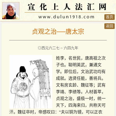
首页
返回
贞观之治──唐太宗
◎西元六二七 ~ 六四九年
姓李，名世民，唐高祖之次
子也。聪明英武，兼通文
学。即位后，文治武功均有
成就。选贤任能，善将兵。
文有房玄龄、魏征等；武有
李靖、李绩等。人材荟萃，
贞观之治，盛极一时，统一
天下，四海来归，共称天可
汗。魏征卒时，帝感叹曰：“夫以铜为镜，可以正衣