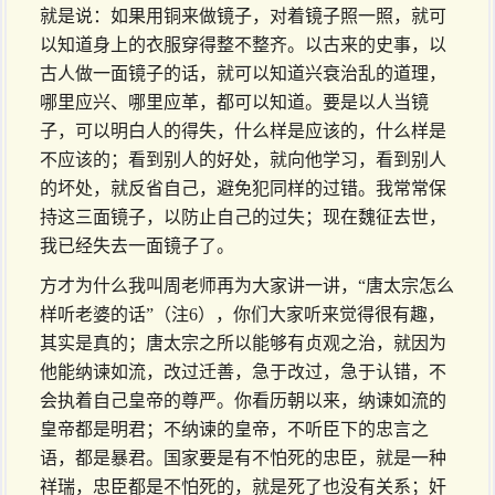
就是说：如果用铜来做镜子，对着镜子照一照，就可
以知道身上的衣服穿得整不整齐。以古来的史事，以
古人做一面镜子的话，就可以知道兴衰治乱的道理，
哪里应兴、哪里应革，都可以知道。要是以人当镜
子，可以明白人的得失，什么样是应该的，什么样是
不应该的；看到别人的好处，就向他学习，看到别人
的坏处，就反省自己，避免犯同样的过错。我常常保
持这三面镜子，以防止自己的过失；现在魏征去世，
我已经失去一面镜子了。
方才为什么我叫周老师再为大家讲一讲，“唐太宗怎么
样听老婆的话”（注6），你们大家听来觉得很有趣，
其实是真的；唐太宗之所以能够有贞观之治，就因为
他能纳谏如流，改过迁善，急于改过，急于认错，不
会执着自己皇帝的尊严。你看历朝以来，纳谏如流的
皇帝都是明君；不纳谏的皇帝，不听臣下的忠言之
语，都是暴君。国家要是有不怕死的忠臣，就是一种
祥瑞，忠臣都是不怕死的，就是死了也没有关系；奸