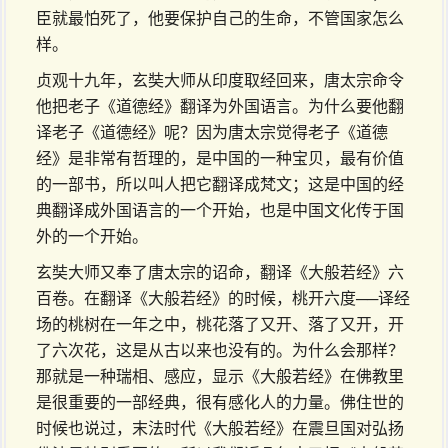
臣就最怕死了，他要保护自己的生命，不管国家怎么
样。
贞观十九年，玄奘大师从印度取经回来，唐太宗命令
他把老子《道德经》翻译为外国语言。为什么要他翻
译老子《道德经》呢？因为唐太宗觉得老子《道德
经》是非常有哲理的，是中国的一种宝贝，最有价值
的一部书，所以叫人把它翻译成梵文；这是中国的经
典翻译成外国语言的一个开始，也是中国文化传于国
外的一个开始。
玄奘大师又奉了唐太宗的诏命，翻译《大般若经》六
百卷。在翻译《大般若经》的时候，桃开六度──译经
场的桃树在一年之中，桃花落了又开、落了又开，开
了六次花，这是从古以来也没有的。为什么会那样？
那就是一种瑞相、感应，显示《大般若经》在佛教里
是很重要的一部经典，很有感化人的力量。佛住世的
时候也说过，末法时代《大般若经》在震旦国对弘扬