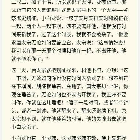
三尺三，加了十倍，所以就犯了天律，要被斩首。那
么斩首它的人是谁呢？就是太宗座下的一个大臣──监
察御史魏征。小白龙说：“您于某月某日某时和魏征在
一起，两个人一起下棋，您不要离开他，他就没有时
间来斩我了，过了这个时辰，我就不会被杀了。”他要
求唐太宗无论如何要答应它，太宗说：“这事情好办！
我可以在那一天那个时候和他在一起，不离开他，他
就不能杀你了。”
这一天，唐太宗就把魏征找来，和他下棋，心想：“这
一下棋，无论如何你也没有时间去杀龙了！”想不到正
在下棋间，魏征就睡着，充盹了。唐太宗想：“喔，你
现在睡着了，无论如何也不能离开我了，我正好不要
叫你，你就在这儿睡吧！”睡了一段时间，或者半个钟
头，或者一刻钟，他就醒来了，醒来还继续下棋。唐
太宗想不到，就在他睡着的时候，他的灵魂出去就把
小白龙杀了。
小白龙也有一个灵魂，这灵魂冤魂不散，晚上又来找