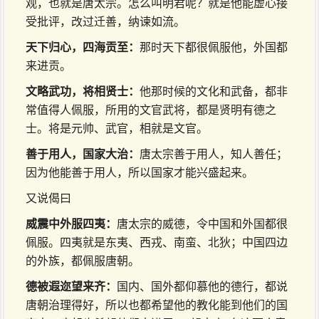
观，也就是唐太宗。怎么叫明君呢？就是他能虚心接
受批评，改过迁善，纳谏如流。
天下归心，四海贡至：
那时天下都很佩服他，外国都
来进贡。
文略武功，将相贤士：
他那时候的文化和武备，都非
常值得人佩服，所用的文官武将，都是贤明有德之
士。将是元帅、武官，相就是文官。
善于用人，国家大治：
唐太宗善于用人，知人善任；
因为他能善于用人，所以国家才能兴盛起来。
又说偈曰
威震中外服四夷：
唐太宗的威德，令中国和外国都很
佩服。四夷就是东夷、西戎、南蛮、北狄；中国四边
的外族，都佩服唐朝。
德被遐迩望来齐：
国内、国外都仰慕他的德行，都说
唐朝治理得好，所以也都希望他的教化能到他们的国