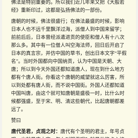
佛法是特别重要的。所以我们近几年来又把《大般若
经》重新印过，这都是弘扬佛法的一部份。
唐朝的时候，佛法很盛行；在佛法最盛的时候，影响
日本人也不远千里飘洋过海，派僧人到中国来留学；
前前后后，日本曾经派遣进贡的使臣和僧人有十八次
那么多。其中有一位僧人叫空海法师，回日后开启了
日本的真言宗，并仿中国的草书，创出日本文字“平假
名”。当时外国都向中国纳贡，认为中国是天朝、大
唐；所以到今天外国还都知道唐人，现在到什么地方
都有个唐人街。你看这个唐朝的威望就这么厉害，所
以到处都有唐人街，而不说中国街。外国人还都知道
中国叫唐，由这个就可知唐朝是盛极一时，比什么时
候都强盛，至于宋、明、清这些朝代，比起唐朝都差
远了。
赞曰
唐代圣君，贞观之时：
唐代有个圣明的君主，年号贞