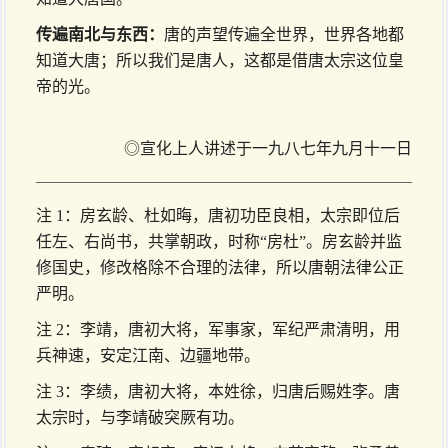
传遍南北与东西：
唐的声望传遍全世界，世界各地都
知道大唐；所以我们是唐人，这都是借唐太宗这位皇
帝的光。
◎宣化上人讲述于一九八七年九月十一日
注 1：房玄龄、杜如晦，唐初功臣良相，太宗即位后
任左、右尚书，共掌朝政，时称“房杜”。房玄龄并监
修国史，修改格除不合理的法律，所以唐朝法律公正
严明。
注 2：李靖，唐初大将，军事家，军纪严肃清明，用
兵神速，安定江南、边疆地带。
注 3：李绩，唐初大将，本姓徐，归唐后赐姓李。唐
太宗时，与李靖破突厥有功。