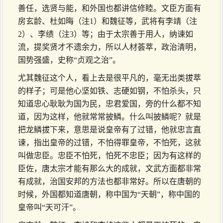
善任，选贤与能，和外国也都讲信修睦。文臣方面有
房玄龄、杜如晦（注1）和魏征等，武将有李靖（注
2）、李绩（注3）等；由于太宗善于用人，纳谏如
流，提奖贤才不遗余力，所以人材荟萃，政治清明，
国势强盛，史称“贞观之治”。
尤其魏征这个人，看上去是很平凡的，毫无出类拔萃
的样子；可是他心坚如铁、志硬如钢，不怕杀头，只
知道忠心耿耿为国为民，忠君爱国，旁的什么都不知
道，因为这样，他就常常披鳞。什么叫披鳞呢？就是
把龙鳞拔下来，意思是说皇帝有了过错，他就忠言直
谏，指出皇帝的过错，不怕得罪皇帝，不怕死，这就
叫做忠臣。忠臣不怕死，怕死不忠臣；因为有这样的
臣佐，唐太宗才能有那么大的成就，文武方面都非常
有成就，治国安邦的方法也都非常好。所以在唐朝的
时候，外国都知道唐朝，称中国为“天朝”，称中国的
皇帝叫“天可汗”。