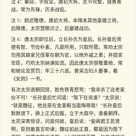
注 4：秦琼，字叔宝，唐初大将，志节完整，骁勇善
战，常为先锋，历多战役。
注 5：尉迟敬德，唐初大将、本隋末其他豪雄之将，
后降唐，太宗慧眼识之，后屡建战功。
注 6：唐太宗即位后，立长孙氏为皇后。长孙皇后贤
德有智，节俭朴素，凡是所用，只取所需。常劝太宗
勿用其娘家兄侄辈在朝为官，以绝外戚之患；并提奖
忠臣，巧劝太宗纳谏如流。因此唐太宗很敬重她，常
和她论及赏罚；年三十六逝。曾采古妇人要事，着
《女则》一书。
有次太宗退朝回宫，脸色铁青怒骂：“我非杀了这老家
伙不可！”长孙皇后忙问道：“陛下在说谁？”太宗说：
“就是魏征，他总是在金銮殿当面侮辱我！”长孙皇后
默默退下，换上正式后服，立于大庭中，准备朝拜。
太宗深表惊讶，问是何故，皇后说：“妾闻君王若贤
明，臣则敢直言劝谏；魏征如此正直，都是因为陛下